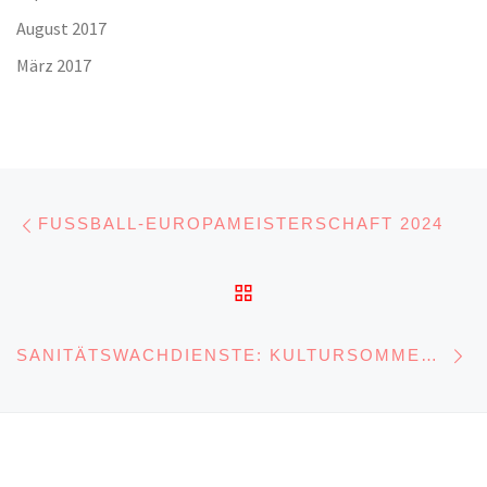
August 2017
März 2017
Beitragsnavigation
Vorheriger Beitrag
FUSSBALL-EUROPAMEISTERSCHAFT 2024
ZURÜCK ZUR BEITRA
Nä
SANITÄTSWACHDIENSTE: KULTURSOMMER VLOTHO