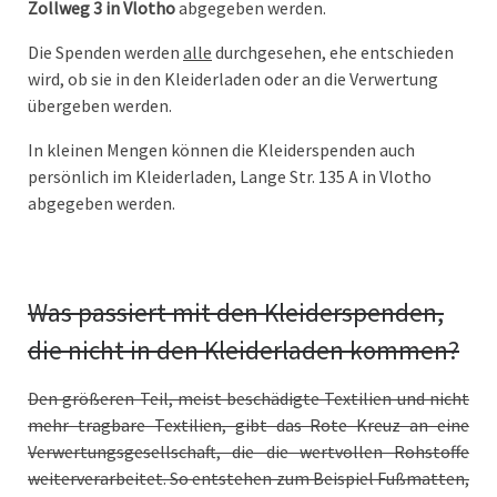
Zollweg 3 in Vlotho
abgegeben werden.
Die Spenden werden
alle
durchgesehen, ehe entschieden
wird, ob sie in den Kleiderladen oder an die Verwertung
übergeben werden.
In kleinen Mengen können die Kleiderspenden auch
persönlich im Kleiderladen, Lange Str. 135 A in Vlotho
abgegeben werden.
Was passiert mit den Kleiderspenden,
die nicht in den Kleiderladen kommen?
Den größeren Teil, meist beschädigte Textilien und nicht
mehr tragbare Textilien, gibt das Rote Kreuz an eine
Verwertungsgesellschaft, die die wertvollen Rohstoffe
weiterverarbeitet. So entstehen zum Beispiel Fußmatten,