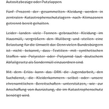
Autositzbezüge oder Putzlappen.
Fünf Prozent der gesammelten Kleidung werden in
zentralen Katastrophenschutzlagern nach Klimazonen
getrennt bereit gehalten.
Leider landen viele Tonnen gebrauchte Kleidung im
Hausmüll, vergrößern den Müllberg und stellen eine
Belastung für die Umwelt dar. Denn vielen Bundesbürgern
ist nicht bekannt, dass Textilien mit synthetischen
Stoffen wie Polyester oder Polyamid laut deutschem
Abfallgesetz als Sondermüll einzuordnen sind.
Mit dem Erlös kann das DRK die Jugendarbeit, den
Suchdienst, die Kleiderkammern selbst oder unsere
ehrenamtlichen Bereitschaften unterstützen, wie zur
Anschaffung von Ausrüstung, die im Katastrophenschutz
benötigt wird.