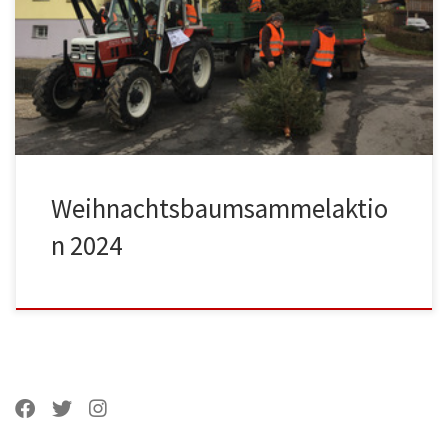
Weihnachtsbaumsammelaktion.Für diese Aktion werden
immer noch viele tatkräftige Hände benötigt. Wer
mithelfen mag, kann sich gerne noch als Helfer*in unter
folgenden Link (https://juenger-vlotho-
01.amosweb.de/reg/anmeldung/106282/start) oder direkt
dem […]
Weihnachtsbaumsammelaktio
n 2024