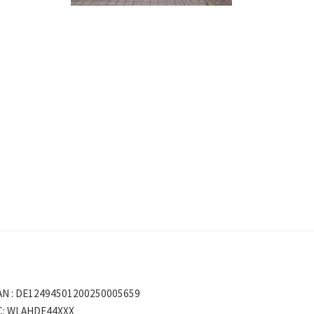
AN : DE12494501200250005659
C: WLAHDE44XXX