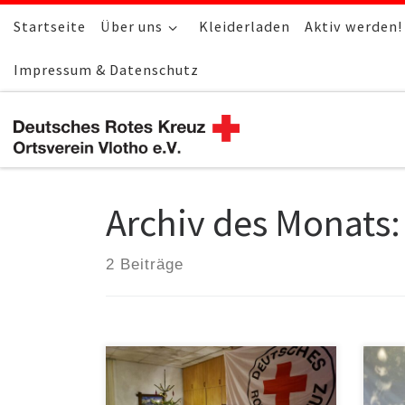
Startseite
Zum Inhalt springen
Über uns
Kleiderladen
Aktiv werden!
Impressum & Datenschutz
Archiv des Monats
2 Beiträge
Der DRK-Ortsverein Vlotho e.V.
Im 
blickt auf ein ereignissreiches