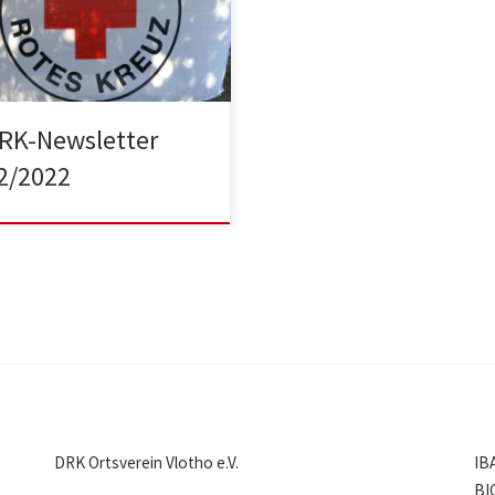
sletter über die
enamtliche Arbeit des DRK-
vereins Vlotho e.V.:
RK-Newsletter
2/2022
DRK Ortsverein Vlotho e.V.
IB
BI