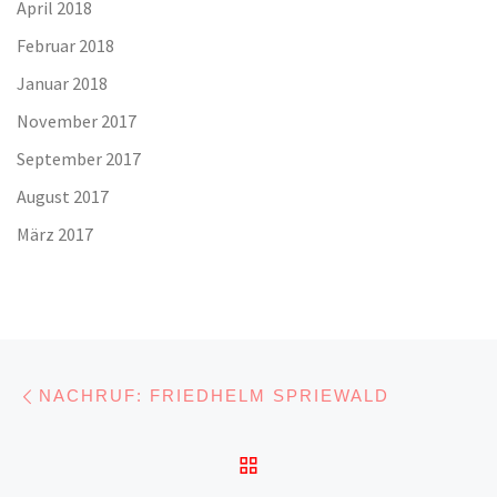
April 2018
Februar 2018
Januar 2018
November 2017
September 2017
August 2017
März 2017
Beitragsnavigation
Vorheriger Beitrag
NACHRUF: FRIEDHELM SPRIEWALD
ZURÜCK ZUR BEITRA