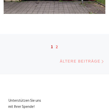
Beitragsnavigation
1
2
Äl
ÄLTERE BEITRÄGE
Unterstützen Sie uns
mit Ihrer Spende!