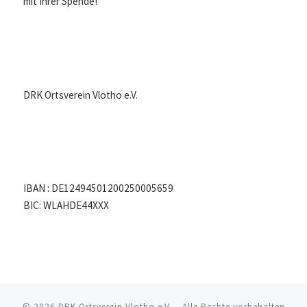
mit Ihrer Spende!
DRK Ortsverein Vlotho e.V.
IBAN : DE12494501200250005659
BIC: WLAHDE44XXX
© 2026
DRK Ortsverein Vlotho e.V.
– Alle Rechte vorbehalten