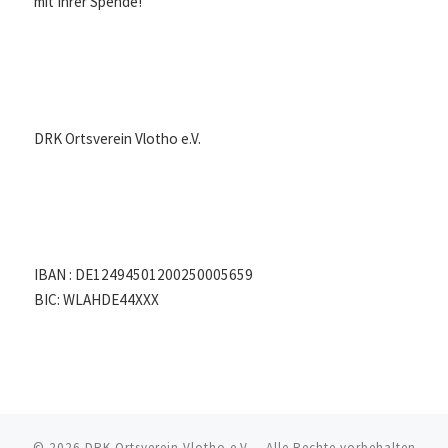
mit Ihrer Spende!
DRK Ortsverein Vlotho e.V.
IBAN : DE12494501200250005659
BIC: WLAHDE44XXX
© 2026
DRK Ortsverein Vlotho e.V.
– Alle Rechte vorbehalten