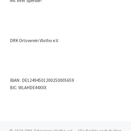
mit Ihrer Spende!
DRK Ortsverein Vlotho e.V.
IBAN : DE12494501200250005659
BIC: WLAHDE44XXX
© 2026
DRK Ortsverein Vlotho e.V.
– Alle Rechte vorbehalten